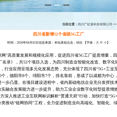
当前位置：
四川广虹霖科技有限公司
>
四川省新增52个省级5G工厂
时间：2026年04月02日信息来源：本站原创点击：
68次
【字体：
大
中
小
】
互联网”高质量发展和规模化应用，促进四川省5G工厂提质增量，
G工厂名录》，共52个项目入选，为四川制造业智能化改造、数字
，行业应用呈现多元化发展态势，充分体现了四川省“5G+工业
20个，德阳市8个、绵阳市7个，排名靠前，形成了以成都为中心
进一步凸显。在项目建设进程中，省内基础电信企业充分发挥技
目，数实融合发展能力进一步提升，助力工业企业数字化转型提质增
深入推进工业互联网标识解析“贯通天府”行动，加快打造“5G+
分类推动“链网协同”工程，全力促进制造业向高端化、智能化、