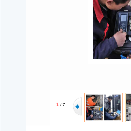
1
/
7